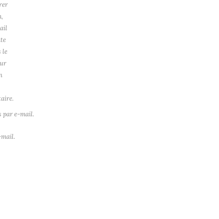
rer
,
ail
ite
 le
ur
n
aire.
 par e-mail.
-mail.