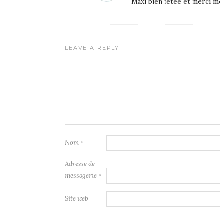
Maxi bien fêtée et merci m
LEAVE A REPLY
Nom
*
Adresse de
messagerie
*
Site web