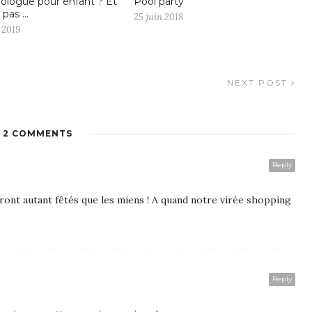
iologue pour enfant ? Et
Pool party
 pas …
25 juin 2018
 2019
NEXT POST
2 COMMENTS
Reply
ront autant fêtés que les miens ! A quand notre virée shopping
Reply