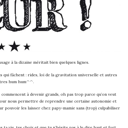
ssage à la dizaine méritait bien quelques lignes.
 qui fâchent : rides, loi de la gravitation universelle et autres
autres hum hum^^.
nts commencent à devenir grands, oh pas trop parce qu’on veut
pour nous permettre de reprendre une certaine autonomie et
r pouvoir les laisser chez papy-mamie sans (trop) culpabiliser
s ta vie, tes choix et que tu n’hésite pas à le dire haut et fort.