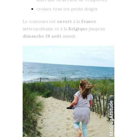
croisez tous tes petits doigts
Le concours est
ouvert
à la
France
métropolitaine et à la
Belgique
jusqu’au
dimanche 28 août
minuit.