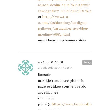
wilson-denim-brut-76340.html?
ebwidgetkey=569e0d44d959762e435b00ab
et
http://www.t-a-
o.com/fashion-boy/cardigan-
pullover/cardigan-grays-bleu-
mouline-76982.html
merci beaucoup bonne soirée
ANGELIK ANGE
Reply
21 août 2016 at 17 h 49 min
Bonsoir,
merci,je tente avec plaisir la
page est likée sous le pseudo
angelik ange
voici mon
partage:
https://www.facebook.com/concou