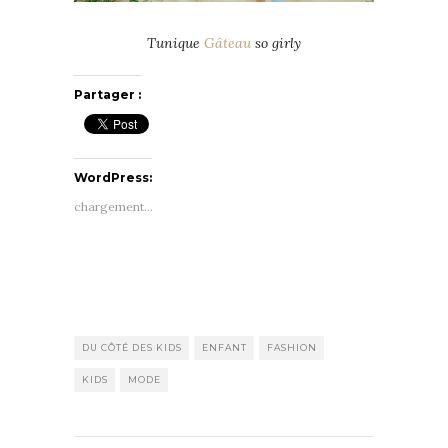
Tunique
Gâteau
so girly
Partager :
WordPress:
chargement…
DU CÔTÉ DES KIDS
ENFANT
FASHION
KIDS
MODE