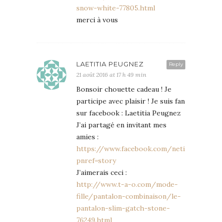
snow-white-77805.html
merci à vous
LAETITIA PEUGNEZ
Reply
21 août 2016 at 17 h 49 min
Bonsoir chouette cadeau ! Je
participe avec plaisir ! Je suis fan
sur facebook : Laetitia Peugnez
J’ai partagé en invitant mes
amies :
https://www.facebook.com/neti.fash/post
pnref=story
J’aimerais ceci :
http://www.t-a-o.com/mode-
fille/pantalon-combinaison/le-
pantalon-slim-gatch-stone-
76249.html