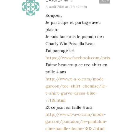
CHARLY WIN
Reply
21 août 2016 at 17 h 49 min
Bonjour,
Je participe et partage avec
plaisir.
Je suis fan sous le pseudo de :
Charly Win Priscilla Beau
J’ai partagé ici
https://www.facebook.com/priscilla.beau.
J’aime beaucoup ce tee shirt en
taille 4 ans
http://www.t-a-o.com/mode-
garcon/tee-shirt-chemise/le-
t-shirt-garve-dress-blue-
77118.html
Et ce jean en taille 4 ans
http://www.t-a-o.com/mode-
garcon/pantalon/le-pantalon-
slim-handle-denim-78187.html