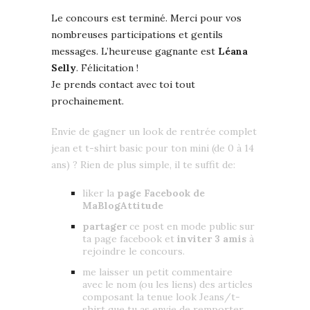
Le concours est terminé. Merci pour vos
nombreuses participations et gentils
messages. L’heureuse gagnante est
Léana
Selly
. Félicitation !
Je prends contact avec toi tout
prochainement.
Envie de gagner un look de rentrée complet
jean et t-shirt basic pour ton mini (de 0 à 14
ans) ? Rien de plus simple, il te suffit de:
liker la
page Facebook de
MaBlogAttitude
partager
ce post en mode public sur
ta page facebook et
inviter 3 amis
à
rejoindre le concours.
me laisser un petit commentaire
avec le nom (ou les liens) des articles
composant la tenue look Jeans/t-
shirt que tu as envie de remporter