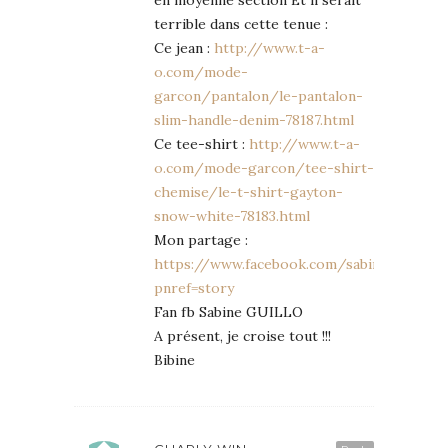
en moyenne section Ét il serait
terrible dans cette tenue :
Ce jean :
http://www.t-a-
o.com/mode-
garcon/pantalon/le-pantalon-
slim-handle-denim-78187.html
Ce tee-shirt :
http://www.t-a-
o.com/mode-garcon/tee-shirt-
chemise/le-t-shirt-gayton-
snow-white-78183.html
Mon partage :
https://www.facebook.com/sabine.guillo.
pnref=story
Fan fb Sabine GUILLO
A présent, je croise tout !!!
Bibine