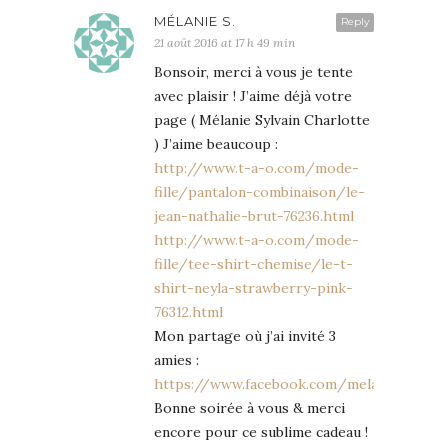
MÉLANIE S.
Reply
21 août 2016 at 17 h 49 min
Bonsoir, merci à vous je tente
avec plaisir ! J’aime déjà votre
page ( Mélanie Sylvain Charlotte
) J’aime beaucoup :
http://www.t-a-o.com/mode-
fille/pantalon-combinaison/le-
jean-nathalie-brut-76236.html
http://www.t-a-o.com/mode-
fille/tee-shirt-chemise/le-t-
shirt-neyla-strawberry-pink-
76312.html
Mon partage où j’ai invité 3
amies :
https://www.facebook.com/melanie.charlo
Bonne soirée à vous & merci
encore pour ce sublime cadeau !