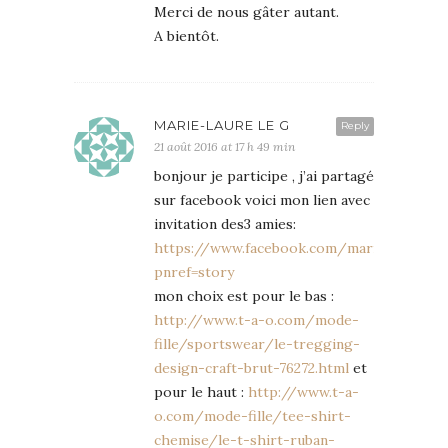
Merci de nous gâter autant.
A bientôt.
MARIE-LAURE LE G
Reply
21 août 2016 at 17 h 49 min
bonjour je participe , j’ai partagé
sur facebook voici mon lien avec
invitation des3 amies:
https://www.facebook.com/marielaure.le
pnref=story
mon choix est pour le bas :
http://www.t-a-o.com/mode-
fille/sportswear/le-tregging-
design-craft-brut-76272.html
et
pour le haut :
http://www.t-a-
o.com/mode-fille/tee-shirt-
chemise/le-t-shirt-ruban-