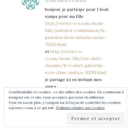
21 août 2016 at 17 h 49 min
bonjour, je participe pour 1 look
sympa pour ma fille
http://www.t-a-o.com/mode-
fille/pantalon-combinaison/le-
pantalon-droit-natacha-stone-
76250.html
et
http://www.t-a-
o.com/mode-fille/tee-shirt-
chemise/le-t-shirt-gabriella-
ecru-chine-multico-76299.html
je partage ici en invitant mes
amies :
Confidentialité et cookies : ce site utilise des cookies. En continuant à
https://www.facebook.com/phanye.launay
naviguer sur ce site, vous acceptez que nous en utilisions.
pnref=story
Pour en savoir plus, y compris sur la façon de contrôler les cookies,
FB : phanye launay merci
reportez-vous à ce qui suit :
Politique relative aux cookies