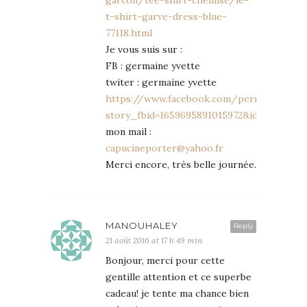
garcon/tee-shirt-chemise/le-
t-shirt-garve-dress-blue-
77118.html
Je vous suis sur :
FB : germaine yvette
twiter : germaine yvette
https://www.facebook.com/permalink.php
story_fbid=1659695891015972&id=10000926
mon mail :
capucineporter@yahoo.fr
Merci encore, très belle journée.
MANOUHALEY
Reply
21 août 2016 at 17 h 49 min
Bonjour, merci pour cette
gentille attention et ce superbe
cadeau! je tente ma chance bien