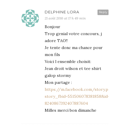
DELPHINE LORA
Reply
21 août 2016 at 17 h 49 min
Bonjour
Trop genial votre concours, j
adore TAO!!
Je tente donc ma chance pour
mon fils
Voici l ensemble choisit:
Jean droit wilson et tee shirt
galop stormy
Mon partage :
https://m.facebook.com/story.php?
story_fbid=551506078381858&id=10000567
8240867392407887604
Milles merci bon dimanche