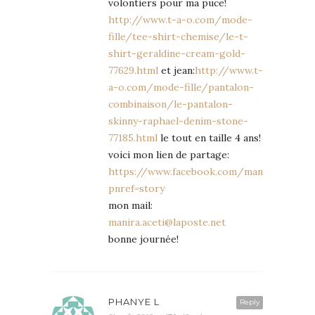
volontiers pour ma puce!
http://www.t-a-o.com/mode-
fille/tee-shirt-chemise/le-t-
shirt-geraldine-cream-gold-
77629.html
et jean:
http://www.t-
a-o.com/mode-fille/pantalon-
combinaison/le-pantalon-
skinny-raphael-denim-stone-
77185.html
le tout en taille 4 ans!
voici mon lien de partage:
https://www.facebook.com/manou.haley/p
pnref=story
mon mail:
manira.aceti@laposte.net
bonne journée!
PHANYE L
Reply