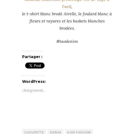
l’oeil
,
le t-shirt blanc brodé Airelle, le foulard blanc à
fleurs et rayures et les baskets blanches
brodées.
#taodenim
Partager :
WordPress:
chargement…
CHOUPETTE
DENIM
KIDS FASHION