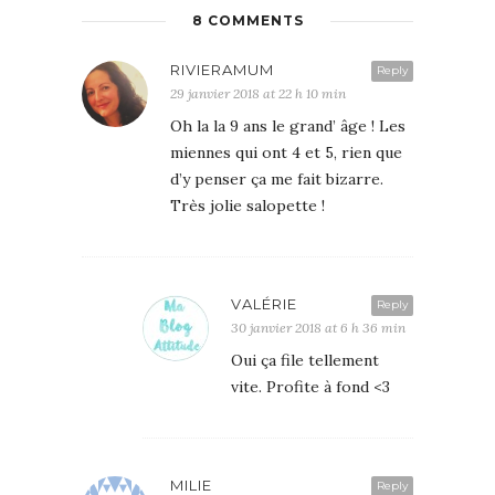
8 COMMENTS
RIVIERAMUM
Reply
29 janvier 2018 at 22 h 10 min
Oh la la 9 ans le grand’ âge ! Les
miennes qui ont 4 et 5, rien que
d’y penser ça me fait bizarre.
Très jolie salopette !
VALÉRIE
Reply
30 janvier 2018 at 6 h 36 min
Oui ça file tellement
vite. Profite à fond <3
MILIE
Reply