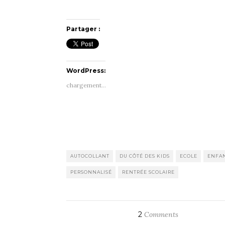
Partager :
WordPress:
chargement…
AUTOCOLLANT
DU CÔTÉ DES KIDS
ECOLE
ENFA
PERSONNALISÉ
RENTRÉE SCOLAIRE
2
Comments