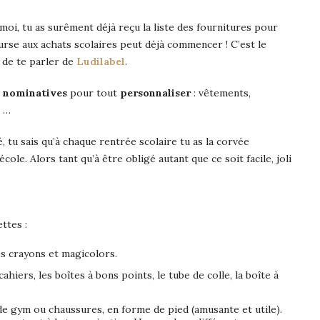
 moi, tu as surêment déjà reçu la liste des fournitures pour
urse aux achats scolaires peut déjà commencer ! C’est le
 de te parler de
Ludilabel
.
s nominatives
pour tout
personnaliser
: vêtements,
, …
, tu sais qu’à chaque rentrée scolaire tu as la corvée
ole. Alors tant qu’à être obligé autant que ce soit facile, joli
ttes :
es crayons et magicolors.
iers, les boîtes à bons points, le tube de colle, la boîte à
 de gym ou chaussures, en forme de pied (amusante et utile).