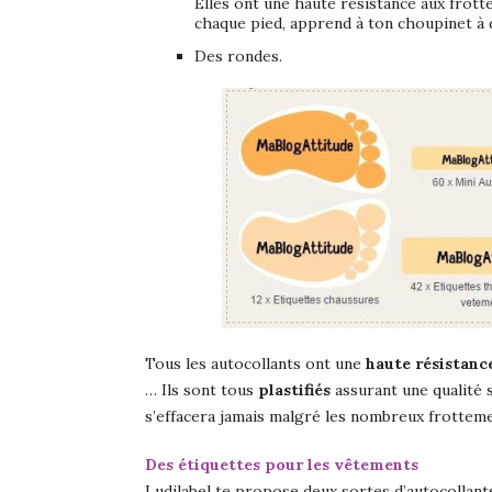
Elles ont une haute résistance aux frott
chaque pied, apprend à ton choupinet à d
Des rondes.
Tous les autocollants ont une
haute résistanc
… Ils sont tous
plastifiés
assurant une qualité s
s’effacera jamais malgré les nombreux frottemen
Des étiquettes pour les vêtements
Ludilabel te propose deux sortes d’autocollant