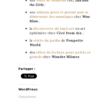
une
visite de Nausicaa
chez
Lau and
the Girls
;
une
solution green et géniale pour se
débarrasser des moustiques
chez
Wow
Mum
;
la
découverte du land art
ou art
éphémère chez
Cécé from Aix
;
la
visite du jardin
de
Poupette
World
.
des
idées de lecture pour petits et
grands
chez
Wonder Mômes
Partager :
WordPress:
chargement…