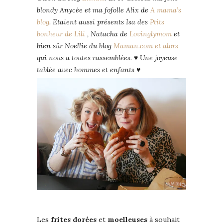
blondy Anycée et ma fofolle Alix de
A mama’s
blog
. Etaient aussi présents Isa des
Ptits
bonheur de Lili
, Natacha de
Lovinglymom
et
bien sûr Noellie du blog
Maman.com et alors
qui nous a toutes rassemblées.
♥ Une joyeuse
tablée avec hommes et enfants ♥
Les
frites
dorées
et
moelleuses
à souhait