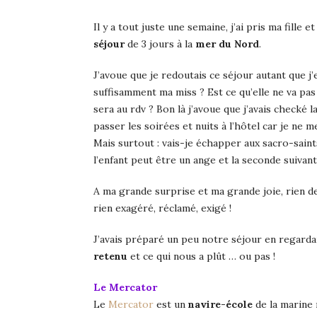
Il y a tout juste une semaine, j’ai pris ma fil
séjour
de 3 jours à la
mer du Nord
.
J’avoue que je redoutais ce séjour autant que j’
suffisamment ma miss ? Est ce qu’elle ne va pas
sera au rdv ? Bon là j’avoue que j’avais check
passer les soirées et nuits à l’hôtel car je ne
Mais surtout : vais-je échapper aux sacro-saints 
l’enfant peut être un ange et la seconde suivant
A ma grande surprise et ma grande joie, rien de
rien exagéré, réclamé, exigé !
J’avais préparé un peu notre séjour en regardant 
retenu
et ce qui nous a plût … ou pas !
Le Mercator
Le
Mercator
est un
navire-école
de la marine 