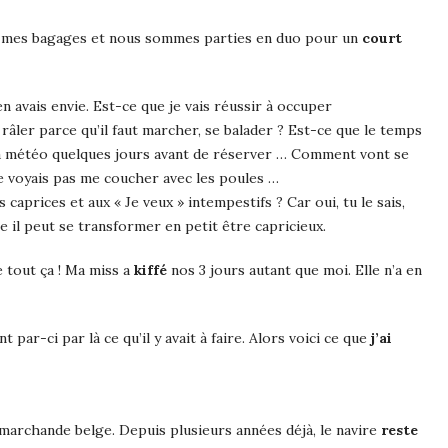
le et mes bagages et nous sommes parties en duo pour un
court
en avais envie. Est-ce que je vais réussir à occuper
 râler parce qu’il faut marcher, se balader ? Est-ce que le temps
é la météo quelques jours avant de réserver … Comment vont se
 me voyais pas me coucher avec les poules …
caprices et aux « Je veux » intempestifs ? Car oui, tu le sais,
e il peut se transformer en petit être capricieux.
 tout ça ! Ma miss a
kiffé
nos 3 jours autant que moi. Elle n’a en
par-ci par là ce qu’il y avait à faire. Alors voici ce que
j’ai
marchande belge. Depuis plusieurs années déjà, le navire
reste