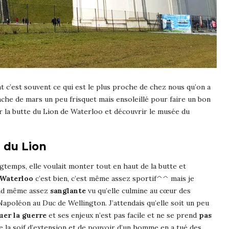
nt c’est souvent ce qui est le plus proche de chez nous qu’on a
nche de mars un peu frisquet mais ensoleillé pour faire un bon
vir la butte du Lion de Waterloo et découvrir le musée du
e du Lion
gtemps, elle voulait monter tout en haut de la butte et
 Waterloo
c’est bien, c’est même assez sportif^^ mais je
and même assez
sanglante
vu qu’elle culmine au cœur des
apoléon au Duc de Wellington. J’attendais qu’elle soit un peu
uer la guerre
et ses enjeux n’est pas facile et ne se prend
pas
 la soif d’extension et de pouvoir d’un homme en a tué des