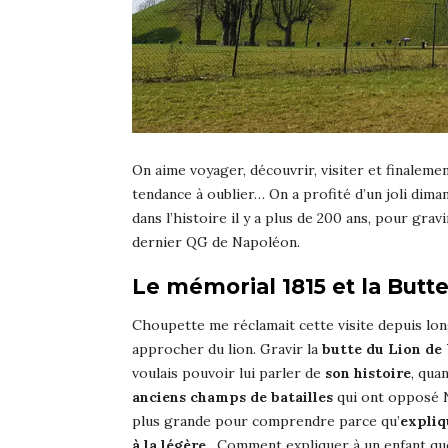
On aime voyager, découvrir, visiter et finaleme
tendance à oublier… On a profité d’un joli dima
dans l’histoire il y a plus de 200 ans, pour gra
dernier QG de Napoléon.
Le mémorial 1815 et la Butt
Choupette me réclamait cette visite depuis lon
approcher du lion. Gravir la
butte du Lion de
voulais pouvoir lui parler de
son histoire
, qu
anciens champs de batailles
qui ont opposé N
plus grande pour comprendre parce qu’
expliq
à la légère
. Comment expliquer à un enfant que