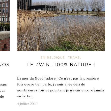
EN BELGIQUE
TRAVEL
NOS
LE ZWIN… 100% NATURE !
La mer du Nord j’adore ! Ce n’est pas la première
fois que je t’en parle, j’y suis allée déjà de
nces,
nombreuses fois et pourtant je n’avais encore jamais
pour
visité la…
 de
4 juillet 2020