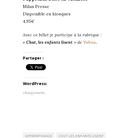
Milan Presse
Disponible en kiosques
4,95€
Avec ce billet je participe à la rubrique :
«
Chut, les enfants lisent
» de
Yolina
.
Partager :
WordPress:
chargement…
APPRENTISSAGE
CHUT LES ENFANTS LISENT