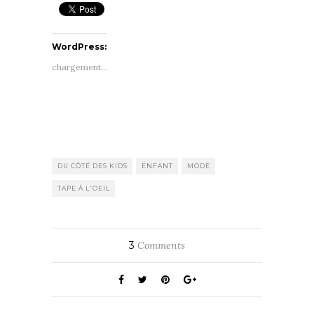
WordPress:
chargement…
DU CÔTÉ DES KIDS
ENFANT
MODE
TAPE À L'OEIL
3
Comments