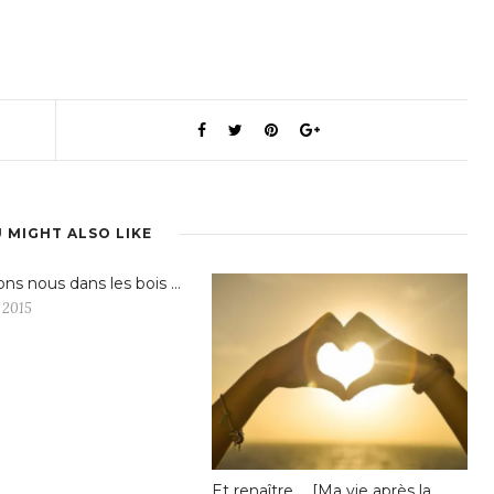
 MIGHT ALSO LIKE
s nous dans les bois …
 2015
Et renaître … [Ma vie après la