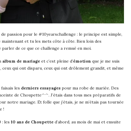
 de passion pour le #10yearschallenge : le principe est simple,
e maintenant et tu les mets côte à côte. Bien loin des
e parler de ce que ce challenge a remué en moi.
on
album de mariage
et c’est pleine d’
émotion
que je me suis
s, ceux qui ont disparu, ceux qui ont drôlement grandit, et même
e faisais les
derniers essayages
pour ma robe de mariée. Des
enceinte de Choupette^^. J’étais dans tous mes préparatifs de
ur notre mariage. Et folle que j’étais, je ne m’étais pas tournée
e !
 : les
10 ans de Choupette
d’abord, au mois de mai et ensuite