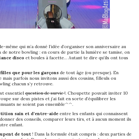
le-même qui m’a donné l’idée d’organiser son anniversaire au
s de notre bowling : en cours de partie la lumière se tamise, on
ance disco
et boules à facette… Autant te dire qu’ils ont tous
 filles que pour les garçons
de tout âge (ou presque). En
mais parfois nous invitons aussi des cousins, filleuls ou
owling chacun s’y retrouve.
est essentiel
question de survie !
. Choupette pouvait inviter 10
upe sur deux pistes et j’ai fait en sorte d’équilibrer les
remuants ne soient pas ensemble^^.
ition sain et d’entre-aide
entre les enfants qui connaissent
 donner des conseils, comparer leurs tirs, et à aucun moment ils
autre enfant.
cupent de tout
! Dans la formule était compris : deux parties de