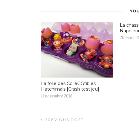
YOU
La chass
Napoléo
20 mars 2
La folie des ColleGGtibles
Hatchimals [Crash test jeu]
11 novembre 2018
PREVIOUS POST