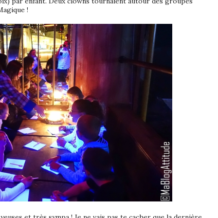
hoix) par enfant. Deux clowns tournaient autour des groupes
Magique !
oyeuses et très sympa ! Je ne vais pas te cacher que la dernière