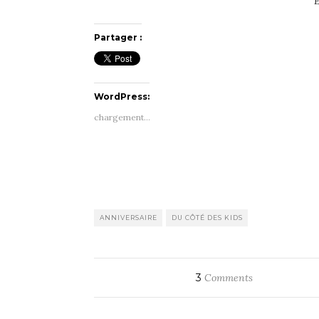
E
Partager :
WordPress:
chargement…
ANNIVERSAIRE
DU CÔTÉ DES KIDS
3
Comments