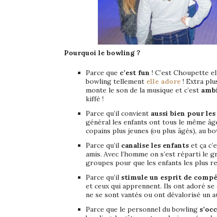
Pourquoi le bowling ?
Parce que
c’est fun
! C’est Choupette el
bowling tellement
elle adore
! Extra plu
monte le son de la musique et c’est
ambi
kiffé !
Parce qu’il convient
aussi bien pour les
général les enfants ont tous le même âge 
copains plus jeunes (ou plus âgés), au b
Parce qu’il
canalise les enfants
et ça c’
amis. Avec l’homme on s’est réparti le gro
groupes pour que les enfants les plus 
Parce qu’il
stimule un esprit de compét
et ceux qui apprennent. Ils ont adoré se
ne se sont vantés ou ont dévalorisé un 
Parce que le personnel du bowling
s’oc