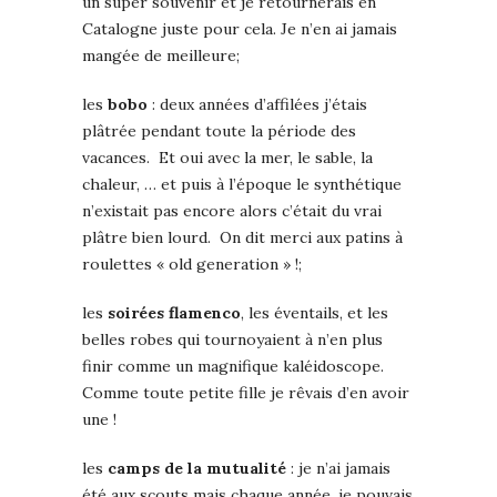
un super souvenir et je retournerais en
Catalogne juste pour cela. Je n’en ai jamais
mangée de meilleure;
les
bobo
: deux années d’affilées j’étais
plâtrée pendant toute la période des
vacances. Et oui avec la mer, le sable, la
chaleur, … et puis à l’époque le synthétique
n’existait pas encore alors c’était du vrai
plâtre bien lourd. On dit merci aux patins à
roulettes « old generation » !;
les
soirées flamenco
, les éventails, et les
belles robes qui tournoyaient à n’en plus
finir comme un magnifique kaléidoscope.
Comme toute petite fille je rêvais d’en avoir
une !
les
camps de la mutualité
: je n’ai jamais
été aux scouts mais chaque année, je pouvais