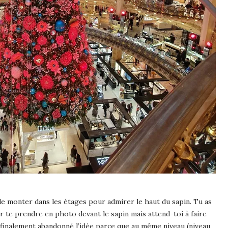
de monter dans les étages pour admirer le haut du sapin. Tu as
r te prendre en photo devant le sapin mais attend-toi à faire
a finalement abandonné l’idée parce que au même niveau (niveau