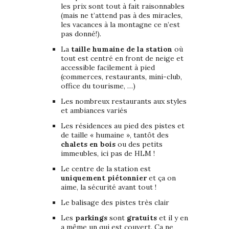
les prix sont tout à fait raisonnables
(mais ne t’attend pas à des miracles,
les vacances à la montagne ce n’est
pas donné!).
La
taille humaine de la station
où
tout est centré en front de neige et
accessible facilement à pied
(commerces, restaurants, mini-club,
office du tourisme, …)
Les nombreux restaurants aux styles
et ambiances variés
Les résidences au pied des pistes et
de taille « humaine », tantôt des
chalets en bois
ou des petits
immeubles, ici pas de HLM !
Le centre de la station est
uniquement piétonnier
et ça on
aime, la sécurité avant tout !
Le balisage des pistes très clair
Les
parkings
sont
gratuits
et il y en
a même un qui est couvert. Ça ne