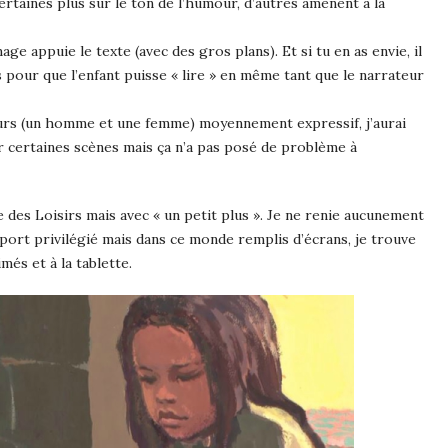
certaines plus sur le ton de l’humour, d’autres amènent à la
ge appuie le texte (avec des gros plans). Et si tu en as envie, il
s pour que l’enfant puisse « lire » en même tant que le narrateur
eurs (un homme et une femme) moyennement expressif, j’aurai
certaines scènes mais ça n’a pas posé de problème à
e des Loisirs mais avec « un petit plus ». Je ne renie aucunement
pport privilégié mais dans ce monde remplis d’écrans, je trouve
més et à la tablette.