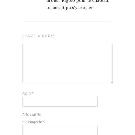
drôle… Rigolo pour le château,
on aurait pu s’y croiser
LEAVE A REPLY
Nom
*
Adresse de
messagerie
*