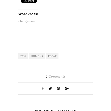
WordPress:
chargement…
2016
HUMEUR
RÉCAP
3
Comments
YOU MIGHT ALSO LIKE