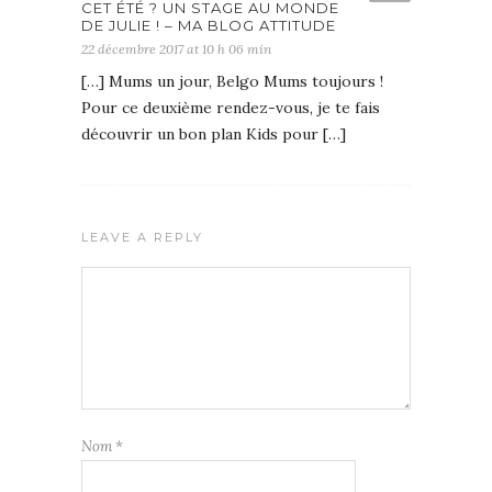
CET ÉTÉ ? UN STAGE AU MONDE
DE JULIE ! – MA BLOG ATTITUDE
22 décembre 2017 at 10 h 06 min
[…] Mums un jour, Belgo Mums toujours !
Pour ce deuxième rendez-vous, je te fais
découvrir un bon plan Kids pour […]
LEAVE A REPLY
Nom
*