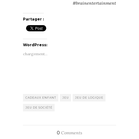
#brainentertainment
Partager :
WordPress:
chargement…
CADEAUX ENFANT
JEU
JEU DE LOGIQUE
JEU DE SOCIÉTÉ
0
Comments