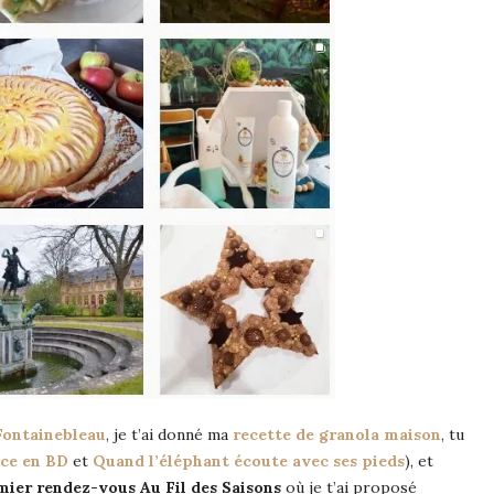
 Fontainebleau
, je t’ai donné ma
recette de granola maison
, tu
nce en BD
et
Quand l’éléphant écoute avec ses pieds
), et
ier rendez-vous Au Fil des Saisons
où je t’ai proposé