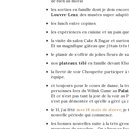
de bien au moral
les sorties en famille dont je dois enco
Louvre-Lens
, des musées super adaptés
les lunch entre copines
les expériences en cuisine et un pain 
la visite du salon Cake & Sugar et surto
Et un magnifique gâteau que j’étais très
le plaisir de s’offrir de jolies fleurs de
nos
plateaux télé
en famille devant Kho
la fierté de voir Choupette participer à
équipe.
et toujours pour le cours de danse, la t
personnes lors du Wilink Game au
Palai
Et ce n’est pas tant la joie de la voir au P
s’est pas démontée et qu’elle a géré ça c
le 11, j’ai fêté
mes 18 mois de sleeve
, je
nouvelle période qui commence.
les bonnes nouvelles suite à la très gro
mauvaises de proches… On a beau se focali