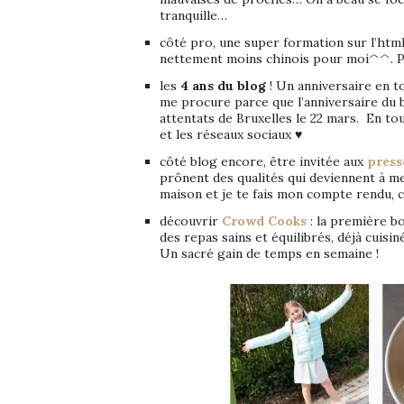
tranquille…
côté pro, une super formation sur l’html
nettement moins chinois pour moi^^. Pa
les
4 ans du blog
! Un anniversaire en to
me procure parce que l’anniversaire du bl
attentats de Bruxelles le 22 mars. En to
et les réseaux sociaux ♥
côté blog encore, être invitée aux
press
prônent des qualités qui deviennent à mes
maison et je te fais mon compte rendu, 
découvrir
Crowd Cooks
: la première b
des repas sains et équilibrés, déjà cuisin
Un sacré gain de temps en semaine !