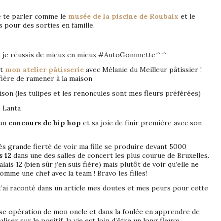
re te parler comme le
musée de la piscine de Roubaix
et le
 pour des sorties en famille.
que je réussis de mieux en mieux #AutoGommette^^
ut
mon atelier pâtisserie
avec Mélanie du Meilleur pâtissier !
 fière de ramener à la maison
 saison (les tulipes et les renoncules sont mes fleurs préférées)
 Lanta
 un
concours de hip hop
et sa joie de finir première avec son
rès grande fierté de voir ma fille se produire devant 5000
s 12
dans une des salles de concert les plus courue de Bruxelles.
alais 12 (bien sûr j’en suis fière) mais plutôt de voir qu’elle ne
omme une chef avec la team ! Bravo les filles!
 t’ai raconté dans un article mes doutes et mes peurs pour cette
sse opération de mon oncle et dans la foulée en apprendre de
ser sur le positif, la vie est loin d’être un long fleuve